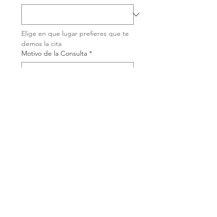
Elige en que lugar prefieres que te 
demos la cita
Motivo de la Consulta
*
Cuéntanos brevemente porqué 
tienes interés en esta terapia
He leido y acepto la 
politica de privacidad y 
autorizo el tratamiento de 
mis datos para poder 
contactar conmigo
*
Entrar en Lista de Espera
Una vez recibamos tu 